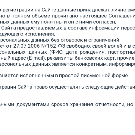
х регистрации на Сайте данные принадлежат лично ем
но в полном объеме прочитано настоящее Соглашени
ных данных ему понятны и он с ними согласен;
 Сайта предоставляемых в составе информации перс
ледующего исполнения;
рсональных данных без оговорок и ограничений.
» от 27.07.2006 №152-ФЗ свободно, своей волей и в с
рсональных данных (ФИО, дата рождения, паспортны
й адрес (E-mail), реквизиты банковских карт, прочие
персональных данных является конкретным, информи
знается исполненным в простой письменной форме.
рации Сайта право осуществлять следующие действи
вными документами сроков хранения отчетности, но 