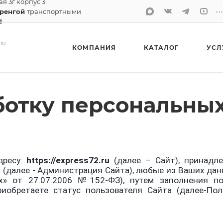
ая 3г корпус 3
..
Уренгой
транспортными
!
ля
КОМПАНИЯ
КАТАЛОГ
УСЛ
ботку персональны
дресу:
https://
express
72.
ru
(далее – Сайт), принад
 (далее - Администрация Сайта), любые из Ваших дан
х» от 27.07.2006 №152-ФЗ), путем заполнения п
иобретаете статус пользователя Сайта (далее-Пол