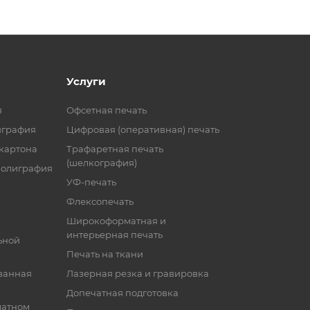
Услуги
я
Офсетная печать
играфия
Цифровая (оперативная) печать
 картона
Трафаретная печать
(шелкография)
полиграфия
УФ-печать
Флексопечать
Широкоформатная и
интерьерная печать
ьной
Печать на ткани
ванная
Лазерная резка и гравировка
Допечатная подготовка
матном