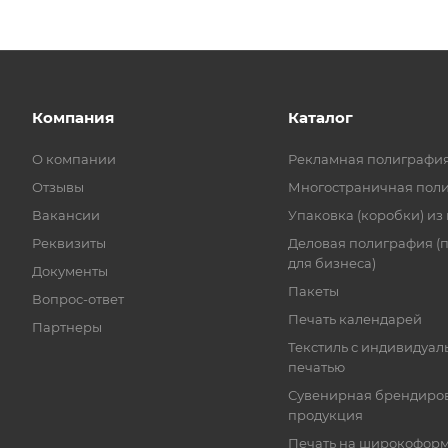
Компания
Каталог
О компании
Рекламная полиграфи
Отзывы
Многостраничная пол
Вакансии
Упаковка (коробки) из
Реквизиты
Деловая полиграфия (
для бизнеса)
Документы
Пакеты
Вопрос-ответ
Печать календарей
Партнеры
Текстиль с индивидуал
печатью
Сувенирная брендиро
продукция
Печать на широкофор