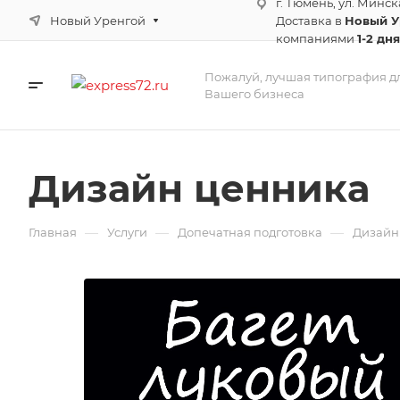
г. Тюмень, ул. Минск
Новый Уренгой
Доставка в
Новый 
компаниями
1-2 дня
Пожалуй, лучшая типография д
Вашего бизнеса
Дизайн ценника
—
—
—
Главная
Услуги
Допечатная подготовка
Дизайн 