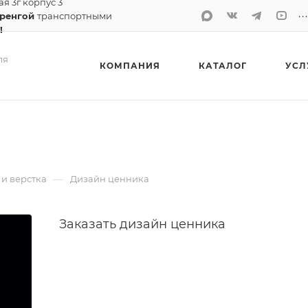
ая 3г корпус 3
..
Уренгой
транспортными
!
ля
КОМПАНИЯ
КАТАЛОГ
УСЛ
—
и верстка
Дизайн ценника
Заказать дизайн ценника