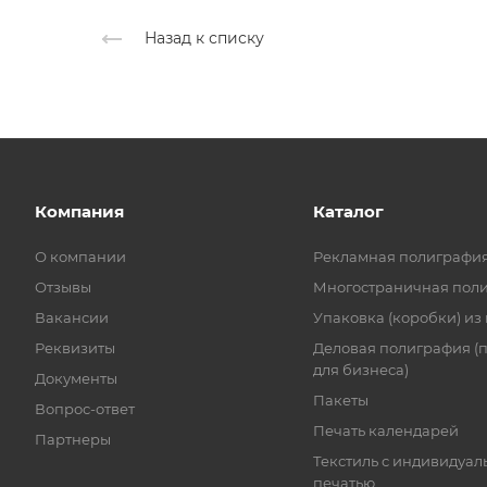
Назад к списку
Компания
Каталог
О компании
Рекламная полиграфи
Отзывы
Многостраничная пол
Вакансии
Упаковка (коробки) из
Реквизиты
Деловая полиграфия (
для бизнеса)
Документы
Пакеты
Вопрос-ответ
Печать календарей
Партнеры
Текстиль с индивидуал
печатью