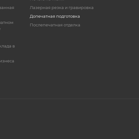
ванная
Лазерная резка и гравировка
Допечатная подготовка
матном
Послепечатная отделка
е
клада в
бизнеса