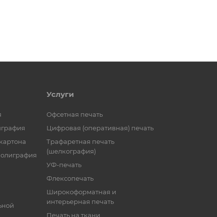
Услуги
я
Офсетная печать
играфия
Цифровая (оперативная) печать
 картона
Трафаретная печать
(шелкография)
полиграфия
УФ-печать
Флексопечать
Широкоформатная и
интерьерная печать
ьной
Печать на ткани