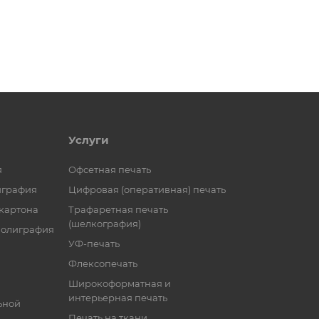
Услуги
я
Офсетная печать
играфия
Цифровая (оперативная) печать
 картона
Трафаретная печать
(шелкография)
полиграфия
УФ-печать
Флексопечать
Широкоформатная и
интерьерная печать
ьной
Печать на ткани