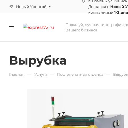
г. Тюмень, ул. Минск
Новый Уренгой
Доставка в
Новый 
компаниями
1-2 дня
Пожалуй, лучшая типография д
Вашего бизнеса
Вырубка
—
—
—
Главная
Услуги
Послепечатная отделка
Выруб