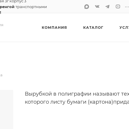
ая 3г корпус 3
..
Уренгой
транспортными
!
ля
КОМПАНИЯ
КАТАЛОГ
УСЛ
ка
Вырубкой в полиграфии называют тех
которого листу бумаги (картона)прид