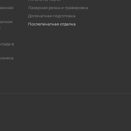
ванная
Лазерная резка и гравировка
Допечатная подготовка
матном
Послепечатная отделка
е
клада в
бизнеса