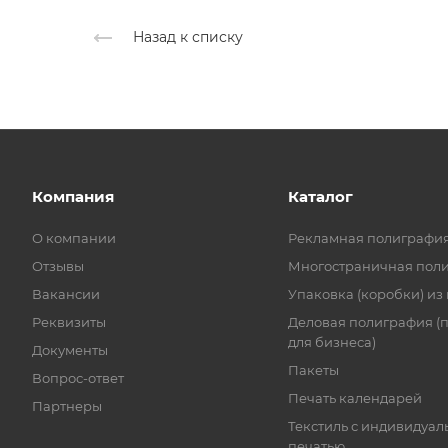
Назад к списку
Компания
Каталог
О компании
Рекламная полиграфи
Отзывы
Многостраничная пол
Вакансии
Упаковка (коробки) из
Реквизиты
Деловая полиграфия (
для бизнеса)
Документы
Пакеты
Вопрос-ответ
Печать календарей
Партнеры
Текстиль с индивидуал
печатью