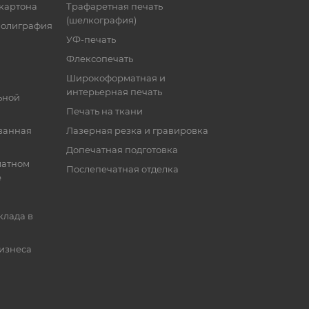
 картона
Трафаретная печать
(шелкография)
полиграфия
УФ-печать
Флексопечать
Широкоформатная и
интерьерная печать
ьной
Печать на ткани
ванная
Лазерная резка и гравировка
Допечатная подготовка
матном
Послепечатная отделка
е
клада в
бизнеса