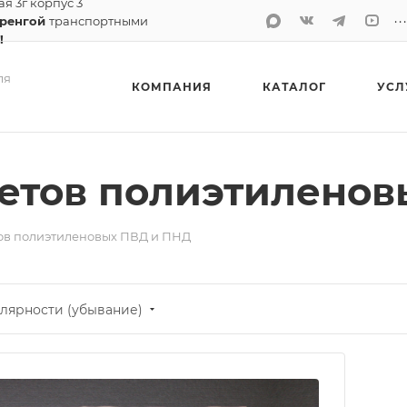
ая 3г корпус 3
..
Уренгой
транспортными
!
ля
КОМПАНИЯ
КАТАЛОГ
УСЛ
кетов полиэтилено
ов полиэтиленовых ПВД и ПНД
лярности (убывание)