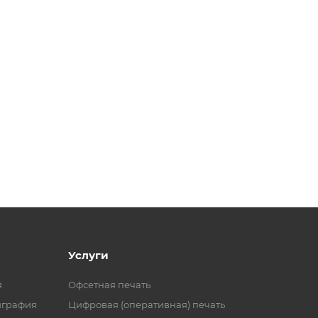
Услуги
я
Офсетная печать
играфия
Цифровая (оперативная) печать