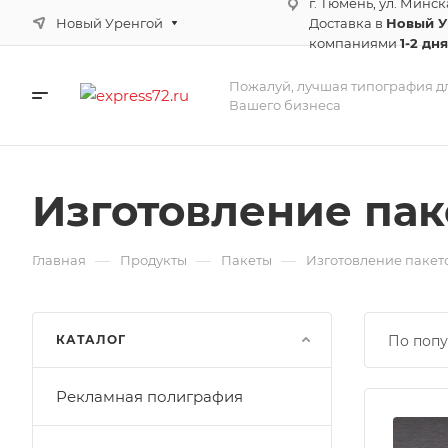
г. Тюмень, ул. Минск
Новый Уренгой
Доставка в
Новый 
компаниями
1-2 дня
Пожалуй, лучшая типография д
Вашего бизнеса
Изготовление па
—
—
—
Главная
Продукты
Пакеты
Изготовление пакет
КАТАЛОГ
По попу
Рекламная полиграфия