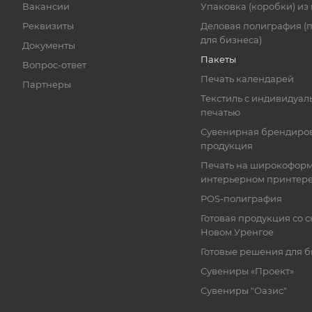
Вакансии
Упаковка (коробки) из
Реквизиты
Деловая полиграфия (
для бизнеса)
Документы
Пакеты
Вопрос-ответ
Печать календарей
Партнеры
Текстиль с индивидуал
печатью
Сувенирная брендиро
продукция
Печать на широкофор
интерьерном принтер
POS-полиграфия
Готовая продукция со с
Новом Уренгое
Готовые решения для 
Сувениры «Проект»
Сувениры "Оазис"