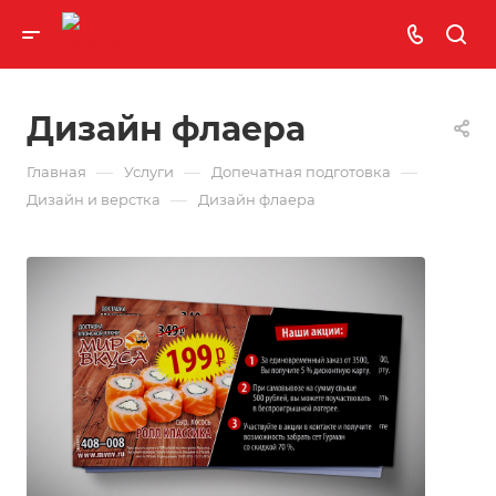
Дизайн флаера
—
—
—
Главная
Услуги
Допечатная подготовка
—
Дизайн и верстка
Дизайн флаера